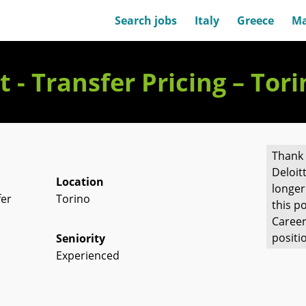
Search jobs
Italy
Greece
Ma
 - Transfer Pricing – Tori
Thank 
Deloit
Location
longer
fer
Torino
this po
Career
positi
Seniority
Experienced