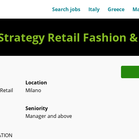
Search jobs
Italy
Greece
Ma
trategy Retail Fashion &
Location
Retail
Milano
Seniority
Manager and above
ATION