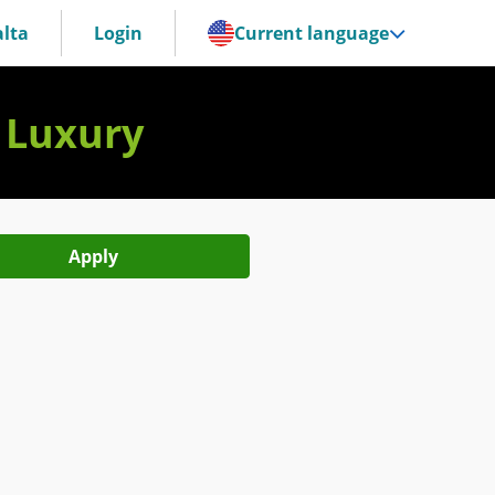
lta
Login
Current language
 Luxury
Apply