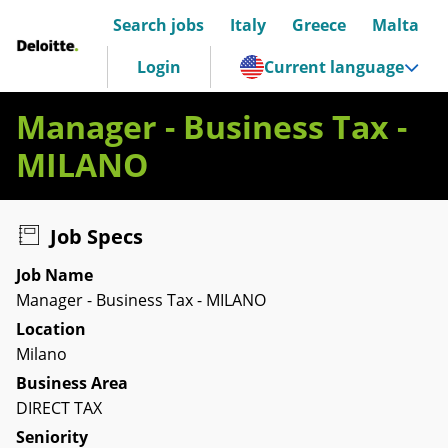
Search jobs
Italy
Greece
Malta
Deloitte Italia
Login
Current language
Manager - Business Tax -
MILANO
Job Specs
Job Name
Manager - Business Tax - MILANO
Location
Milano
Business Area
DIRECT TAX
Seniority