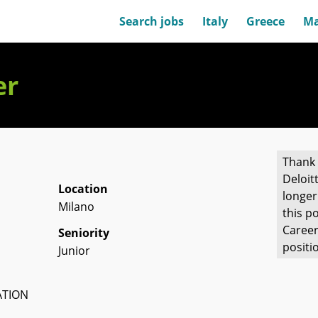
Search jobs
Italy
Greece
Ma
er
Thank 
Deloit
Location
longer
Milano
this po
Career
Seniority
positi
Junior
ATION