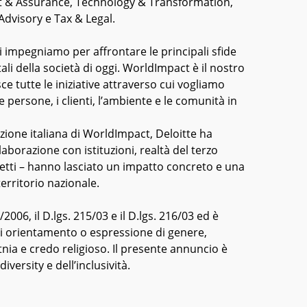
udit & Assurance, Technology & Transformation,
Advisory e Tax & Legal.
ci impegniamo per affrontare le principali sfide
li della società di oggi. WorldImpact è il nostro
 tutte le iniziative attraverso cui vogliamo
 persone, i clienti, l’ambiente e le comunità in
azione italiana di WorldImpact, Deloitte ha
llaborazione con istituzioni, realtà del terzo
ggetti – hanno lasciato un impatto concreto e una
 territorio nazionale.
/2006, il D.lgs. 215/03 e il D.lgs. 216/03 ed è
si orientamento o espressione di genere,
nia e credo religioso. Il presente annuncio è
iversity e dell’inclusività.