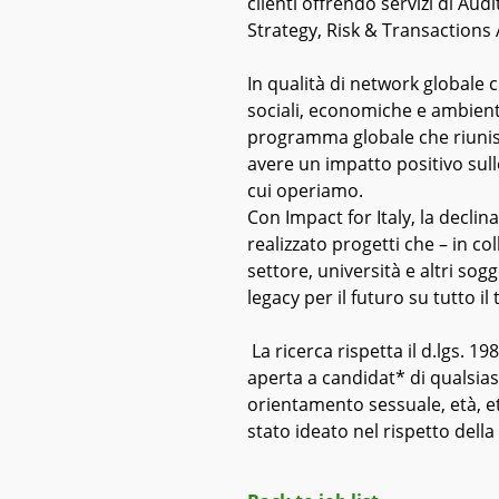
clienti offrendo servizi di A
Strategy, Risk & Transactions 
In qualità di network globale 
sociali, economiche e ambienta
programma globale che riunisce
avere un impatto positivo sulle
cui operiamo.
Con Impact for Italy, la declin
realizzato progetti che – in co
settore, università e altri so
legacy per il futuro su tutto il
La ricerca rispetta il d.lgs. 198
aperta a candidat* di qualsia
orientamento sessuale, età, et
stato ideato nel rispetto della d