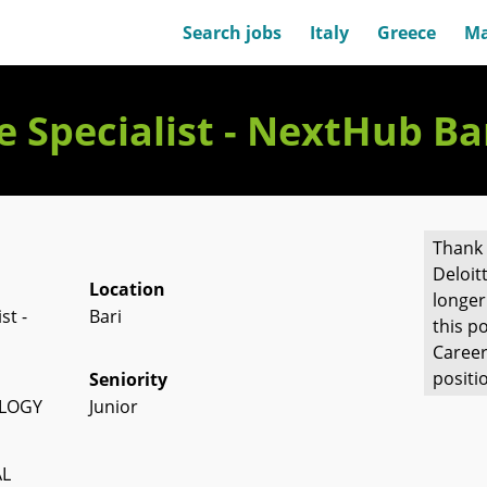
Search jobs
Italy
Greece
Ma
e Specialist - NextHub Ba
Thank 
Deloit
Location
longer
st -
Bari
this po
Career
positi
Seniority
OLOGY
Junior
AL