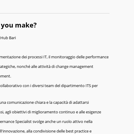
l you make?
xtHub Bari
ementazione dei processi IT, il monitoraggio delle performance
e strategiche, nonché alle attività di change management
vement.
 collaborativo con i diversi team del dipartimento ITS per
, una comunicazione chiara e la capacità di adattarsi
i, agli obiettivi di miglioramento continuo e alle esigenze
vernance Specialist svolge anche un ruolo attivo nella
l'innovazione, alla condivisione delle best practice e