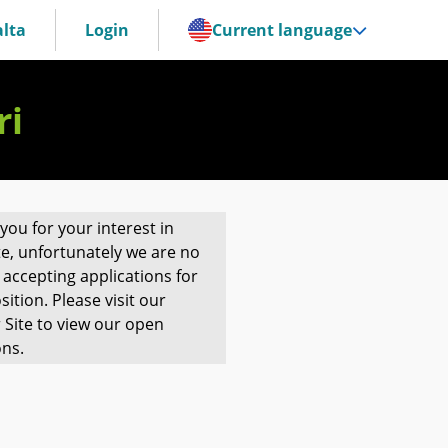
lta
Login
Current language
ri
you for your interest in
te, unfortunately we are no
 accepting applications for
sition. Please visit our
 Site to view our open
ons.