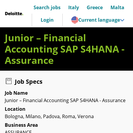
Search jobs
Italy
Greece
Malta
Deloitte Italia
Login
Current language
Junior – Financial
Accounting SAP S4HANA -
Assurance
Job Specs
Job Name
Junior – Financial Accounting SAP S4HANA - Assurance
Location
Bologna, Milano, Padova, Roma, Verona
Business Area
ASSURANCE