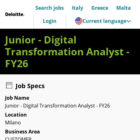
Search jobs
Italy
Greece
Malta
Deloitte Italia
Login
Current language
Junior - Digital
Transformation Analyst -
FY26
Job Specs
Job Name
Junior - Digital Transformation Analyst - FY26
Location
Milano
Business Area
CUSTOMER