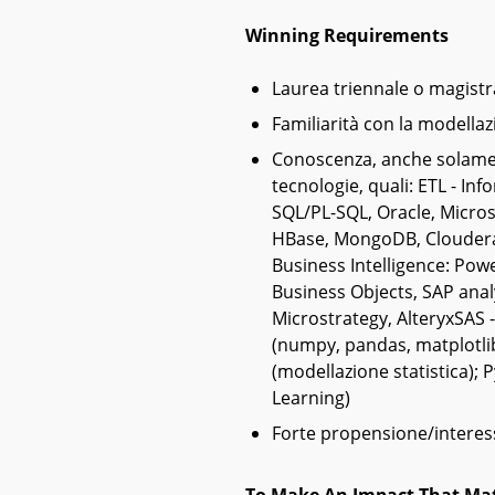
Winning Requirements
Laurea triennale o magistr
Familiarità con la modellaz
Conoscenza, anche solamen
tecnologie, quali: ETL - In
SQL/PL-SQL, Oracle, Micro
HBase, MongoDB, Cloudera,
Business Intelligence: Powe
Business Objects, SAP analy
Microstrategy, AlteryxSAS -
(numpy, pandas, matplotlib,
(modellazione statistica); 
Learning)
Forte propensione/interess