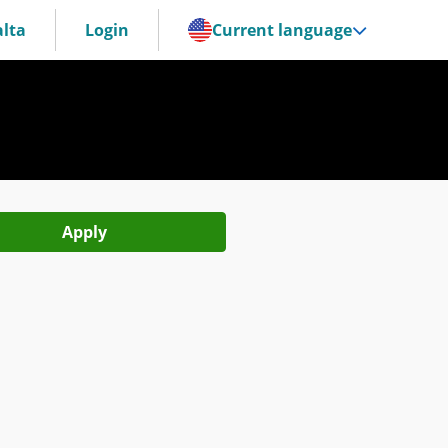
lta
Login
Current language
Apply