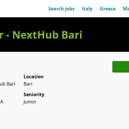
Search jobs
Italy
Greece
Ma
r - NextHub Bari
Location
Hub Bari
Bari
Seniority
TA
Junior