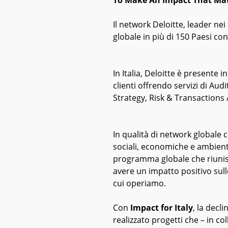
To Make An Impact That Ma
Il network Deloitte, leader nei 
globale in più di 150 Paesi co
In Italia, Deloitte è presente 
clienti offrendo servizi di A
Strategy, Risk & Transactions 
In qualità di network globale 
sociali, economiche e ambienta
programma globale che riunisce
avere un impatto positivo sulle
cui operiamo.
Con
I
mpact for Italy
, la decl
realizzato progetti che – in co