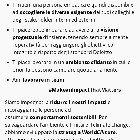
Ti ritieni una persona empatica e quindi disponibile
ad
accogliere le diverse esigenze
dei tuoi colleghi e
degli stakeholder interni ed esterni
Ti piacerebbe imparare ad avere una
visione
progettuale
d’insieme, tenendo sempre a mente
l’operatività per raggiungere gli obiettivi con
integrità e rispetto degli standard Deloitte
Ti piace lavorare in un
ambiente sfidante
in cui le
priorità possono cambiare quotidianamente
Ami
lavorare in team
#MakeanImpactThatMatters
Siamo impegnati a
ridurre i nostri impatti
e
incoraggiamo le persone ad
assumere
comportamenti sostenibili
. Per
salvaguardare l’ambiente e limitare il climate change,
abbiamo sviluppato la
strategia
World
Climate
,
attraverso la quale ci siamo posti l’obiettivo di