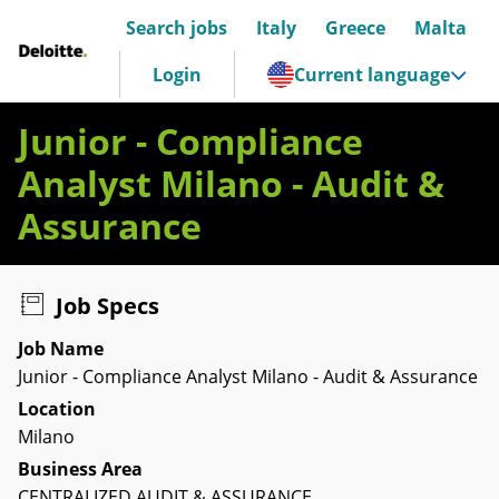
Search jobs
Italy
Greece
Malta
Deloitte Italia
Login
Current language
Junior - Compliance
Analyst Milano - Audit &
Assurance
Job Specs
Job Name
Junior - Compliance Analyst Milano - Audit & Assurance
Location
Milano
Business Area
CENTRALIZED AUDIT & ASSURANCE