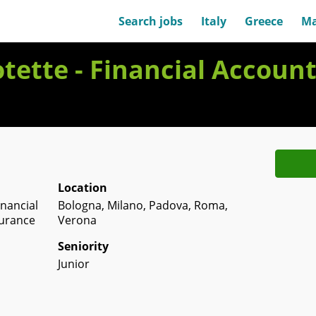
Search jobs
Italy
Greece
Ma
otette - Financial Accou
Location
inancial
Bologna, Milano, Padova, Roma,
urance
Verona
Seniority
Junior