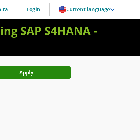
lta
Login
Current language
nting SAP S4HANA -
Apply