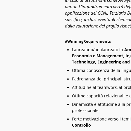
In caso di
assunzione
come Analyst
annui.
L'inquadramento verrà defini
applicazione del CCNL Terziario Di
specifico, inclusi eventuali eleme
dalla valutazione del profilo rispet
#WinningRequirements
Laureando/neolaureato in
Amm
Economia e Management, Ingeg
Technology, Engineering and
Ottima conoscenza della lingu
Padronanza dei principali str
Attitudine al teamwork, al pro
Ottime capacità relazionali e
Dinamicità e attitudine alla p
professionale
Forte motivazione verso i temi 
Controllo