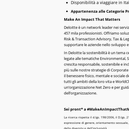
Disponibilità a viaggiare in Ital
Appartenenza alle Categorie Pro
Make An Impact That Matters
Deloitte è un network leader nei serviz
457 mila professionisti. Offriamo soluz
Risk & Transaction Advisory, Tax & Leg
supportare le aziende nello sviluppo e
In Deloitte la sostenibilità è un tema c
legate alle tematiche Environmental,
crescita responsabile, sostenibile e incl
più sulle nostre strategie di Corporate 
il benessere fisico, mentale e sociale d
tutti gli ambiti della loro vita e World
un’organizzazione Net Zero e per guidar
dell’organizzazione.
Sei pront* a #MakeAnImpactThatMa
La ricerca rispetta il d.lgs. 198/2006, il D.lgs
espressione di genere, orientamento sessuale, e
della diversity e dell’inclusività.