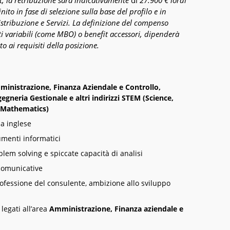
, la retribuzione
sarà
indicativamente
di
27.900 € lordi
to in fase di selezione sulla base del profilo e in
stribuzione e Servizi.
La definizione del compenso
nti variabili (come MBO) o benefit accessori, dipenderà
to ai requisiti della posizione.
inistrazione, Finanza Aziendale e Controllo,
neria Gestionale e altri indirizzi STEM (Science,
 Mathematics)
a inglese
umenti informatici
blem solving e spiccate capacità di analisi
 comunicative
rofessione del consulente, ambizione allo sviluppo
legati all’area
Amministrazione, Finanza aziendale e