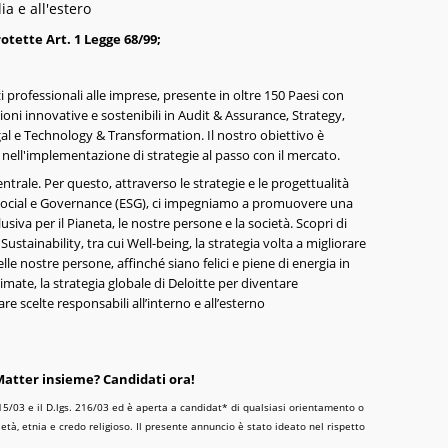
ia e all'estero
tette Art. 1 Legge 68/99;
i professionali alle imprese, presente in oltre 150 Paesi con
ioni innovative e sostenibili in Audit & Assurance, Strategy,
al e Technology & Transformation. Il nostro obiettivo è
 nell'implementazione di strategie al passo con il mercato.
entrale. Per questo, attraverso le strategie e le progettualità
 Social e Governance (ESG), ci impegniamo a promuovere una
usiva per il Pianeta, le nostre persone e la società. Scopri di
Sustainability, tra cui Well-being, la strategia volta a migliorare
elle nostre persone, affinché siano felici e piene di energia in
Climate, la strategia globale di Deloitte per diventare
e scelte responsabili all’interno e all’esterno
tter insieme? Candidati ora!
. 215/03 e il D.lgs. 216/03 ed è aperta a candidat* di qualsiasi orientamento o
tà, etnia e credo religioso. Il presente annuncio è stato ideato nel rispetto