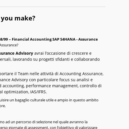
l you make?
68/99
– Financial Accounting SAP S4HANA - Assurance
 Assurance?
surance Advisory
avrai l’occasione di crescere e
ersali, lavorando su progetti sfidanti e collaborando
pportare il Team nelle attività di Accounting Assurance,
nance Advisory con particolare focus su analisi e
nd accounting, performance management, controllo di
al optimization, IAS/IFRS.
uisire un bagaglio culturale utile e ampio in questo ambito
ore.
nno ad un percorso di selezione nel quale avranno la
verso giornate di assessment, con l’obiettivo di valorizzare