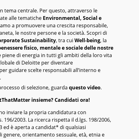
n tema centrale. Per questo, attraverso le
gate alle tematiche
Environmental, Social e
amo a promuovere una crescita responsabile,
ianeta, le nostre persone e la società. Scopri di
orporate Sustainability
, tra cui
Well-being
, la
benessere fisico, mentale e sociale delle nostre
e piene di energia in tutti gli ambiti della loro vita
 globale di Deloitte per diventare
per guidare scelte responsabili all’interno e
.
 processo di selezione, guarda
questo video
.
ThatMatter insieme? Candidati ora!
o inviare la propria candidatura con
. 196/2003. La ricerca rispetta il d.lgs. 198/2006,
/03 ed è aperta a candidat* di qualsiasi
 genere, orientamento sessuale, età, etnia e