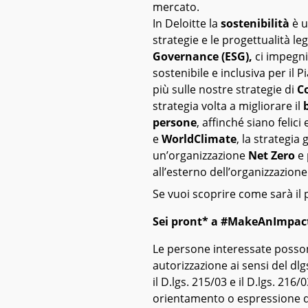
mercato.
In Deloitte la
sostenibilità
è u
strategie e le progettualità le
Governance (ESG),
ci impegni
sostenibile e inclusiva per il P
più sulle nostre strategie di
C
strategia volta a migliorare il
persone
, affinché siano felici 
e
WorldClimate
, la strategia
un’organizzazione
Net Zero
e 
all’esterno dell’organizzazione
Se vuoi scoprire come sarà il
Sei pront* a #MakeAnImpact
Le persone interessate posson
autorizzazione ai sensi del dlgs
il D.lgs. 215/03 e il D.lgs. 216
orientamento o espressione di