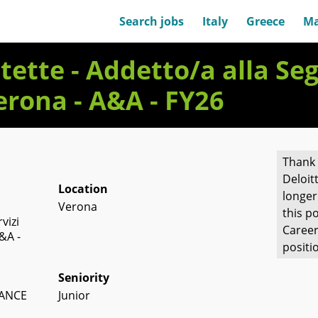
Search jobs
Italy
Greece
Ma
tette - Addetto/a alla Seg
erona - A&A - FY26
Thank 
Deloit
Location
longer
Verona
this po
vizi
Career
&A -
positi
Seniority
RANCE
Junior