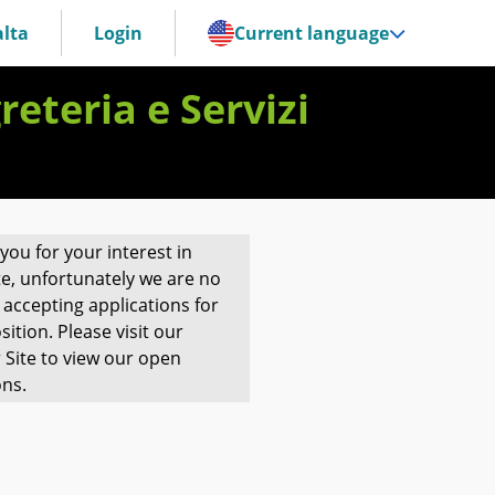
lta
Login
Current language
reteria e Servizi
you for your interest in
te, unfortunately we are no
 accepting applications for
sition. Please visit our
 Site to view our open
ons.