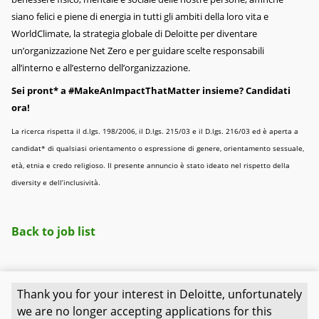
siano felici e piene di energia in tutti gli ambiti della loro vita e
WorldClimate, la strategia globale di Deloitte per diventare
un’organizzazione Net Zero e per guidare scelte responsabili
all’interno e all’esterno dell’organizzazione.
Sei pront* a #MakeAnImpactThatMatter insieme? Candidati
ora!
La ricerca rispetta il d.lgs. 198/2006, il D.lgs. 215/03 e il D.lgs. 216/03 ed è aperta a
candidat* di qualsiasi orientamento o espressione di genere, orientamento sessuale,
età, etnia e credo religioso. Il presente annuncio è stato ideato nel rispetto della
diversity e dell’inclusività.
Back to job list
Thank you for your interest in Deloitte, unfortunately
Copyright © 2026
we are no longer accepting applications for this