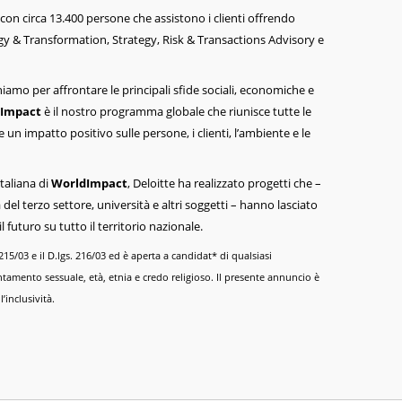
tà con circa 13.400 persone che assistono i clienti offrendo
gy & Transformation, Strategy, Risk & Transactions Advisory e
iamo per affrontare le principali sfide sociali, economiche e
Impact
è il nostro programma globale che riunisce tutte le
 un impatto positivo sulle persone, i clienti, l’ambiente e le
italiana di
WorldImpact
, Deloitte ha realizzato progetti che –
à del terzo settore, università e altri soggetti – hanno lasciato
futuro su tutto il territorio nazionale.
s. 215/03 e il D.lgs. 216/03 ed è aperta a candidat* di qualsiasi
tamento sessuale, età, etnia e credo religioso. Il presente annuncio è
’inclusività.