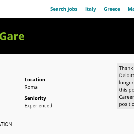
Search jobs
Italy
Greece
Ma
 Gare
Thank 
Deloit
Location
longer
Roma
this po
Career
Seniority
positi
Experienced
ATION