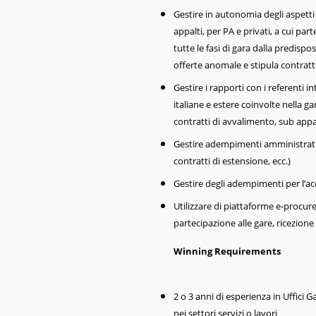
Gestire in autonomia degli aspetti 
appalti, per PA e privati, a cui pa
tutte le fasi di gara dalla predispo
offerte anomale e stipula contrat
Gestire i rapporti con i referenti in
italiane e estere coinvolte nella gar
contratti di avvalimento, sub appal
Gestire adempimenti amministrativi 
contratti di estensione, ecc.)
Gestire degli adempimenti per l’acc
Utilizzare di piattaforme e-procurem
partecipazione alle gare, ricezione 
Winning Requirements
2 o 3 anni di esperienza in Uffici 
nei settori servizi o lavori