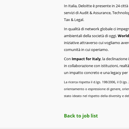
In Italia, Deloitte è presente in 24 cit
servizi di Audit & Assurance, Technolo
Tax & Legal.
In qualità di network globale ci impegn
ambientali della società di oggi.
World
iniziative attraverso cui vogliamo avere
comunità in cui operiamo.
Con
Impact for Italy
, la declinazione 
in collaborazione con istituzioni, realt
un impatto concreto e una legacy per il 
La ricerca rispetta il d.lgs. 198/2006, il D.lg
orientamento o espressione di genere, orien
stato ideato nel rispetto della diversity e dell
Back to job list