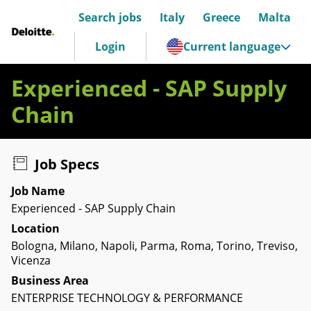
Search jobs
Italy
Greece
Malta
Deloitte Italia
Login
Current language
Experienced - SAP Supply
Chain
Job Specs
Job Name
Experienced - SAP Supply Chain
Location
Bologna, Milano, Napoli, Parma, Roma, Torino, Treviso,
Vicenza
Business Area
ENTERPRISE TECHNOLOGY & PERFORMANCE