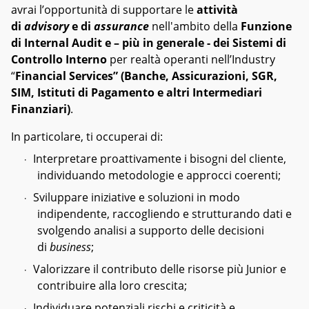
avrai l’opportunità di supportare le
attività
di
advisory
e di
assurance
nell'ambito della
Funzione
di Internal Audit e – più in generale - dei Sistemi di
Controllo Interno
per realtà operanti nell’Industry
“
Financial Services” (Banche, Assicurazioni, SGR,
SIM, Istituti di Pagamento e altri Intermediari
Finanziari)
.
In particolare, ti occuperai di:
Interpretare proattivamente i bisogni del cliente,
·
individuando metodologie e approcci coerenti;
Sviluppare iniziative e soluzioni in modo
·
indipendente, raccogliendo e strutturando dati e
svolgendo analisi a supporto delle decisioni
di
business
;
Valorizzare il contributo delle risorse più Junior e
·
contribuire alla loro crescita;
Individuare potenziali rischi e criticità e
·