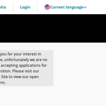
lta
Login
Current language
you for your interest in
te, unfortunately we are no
 accepting applications for
sition. Please visit our
 Site to view our open
ons.