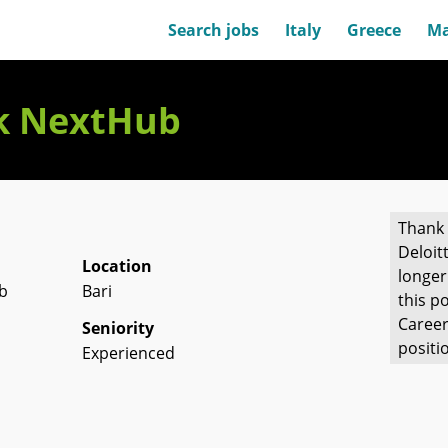
Search jobs
Italy
Greece
Ma
sk NextHub
Thank 
Deloit
Location
longer
ub
Bari
this po
Career
Seniority
positi
Experienced