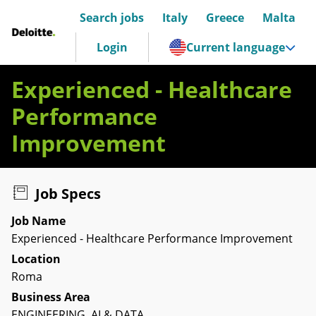
Search jobs
Italy
Greece
Malta
Deloitte Italia
Login
Current language
Experienced - Healthcare
Performance
Improvement
Job Specs
Job Name
Experienced - Healthcare Performance Improvement
Location
Roma
Business Area
ENGINEERING, AI & DATA