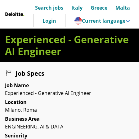
Search jobs
Italy
Greece
Malta
Deloitte Italia
Login
Current language
Experienced - Generative
AI Engineer
Job Specs
Job Name
Experienced - Generative AI Engineer
Location
Milano, Roma
Business Area
ENGINEERING, AI & DATA
Seniority