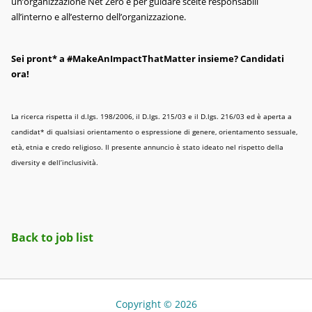
un’organizzazione Net Zero e per guidare scelte responsabili
all’interno e all’esterno dell’organizzazione.
Sei pront* a #MakeAnImpactThatMatter insieme? Candidati
ora!
La ricerca rispetta il d.lgs. 198/2006, il D.lgs. 215/03 e il D.lgs. 216/03 ed è aperta a
candidat* di qualsiasi orientamento o espressione di genere, orientamento sessuale,
età, etnia e credo religioso. Il presente annuncio è stato ideato nel rispetto della
diversity e dell’inclusività.
Back to job list
Copyright © 2026