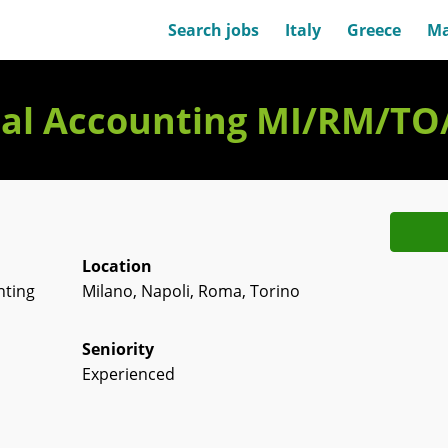
Search jobs
Italy
Greece
Ma
cial Accounting MI/RM/TO
Location
nting
Milano, Napoli, Roma, Torino
Seniority
Experienced