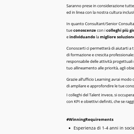
Saranno prese in considerazione tutte 
ed in linea con la nostra cultura inclusi
In quanto Consultant/Senior Consultant 
tue
conoscenze
con i
colleghi più g
e
individuando
la
migliore soluzione
Conoscerti ci permetterà di aiutarti a t
di formazione e crescita professionale:
responsabile delle attività progettuali 
tuo allineamento alle priorità, agli obiet
Grazie all’ufficio Learning avrai modo 
di ampliare e approfondire le tue con
I colleghi del Talent invece, si occup
con KPI e obiettivi definiti, che se rag
#WinningRequirements
Esperienza di 1-4 anni in soci