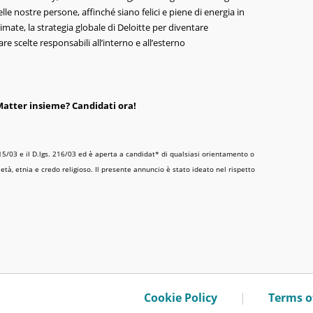
elle nostre persone, affinché siano felici e piene di energia in
Climate, la strategia globale di Deloitte per diventare
e scelte responsabili all’interno e all’esterno
tter insieme? Candidati ora!
. 215/03 e il D.lgs. 216/03 ed è aperta a candidat* di qualsiasi orientamento o
tà, etnia e credo religioso. Il presente annuncio è stato ideato nel rispetto
|
Cookie Policy
Terms o