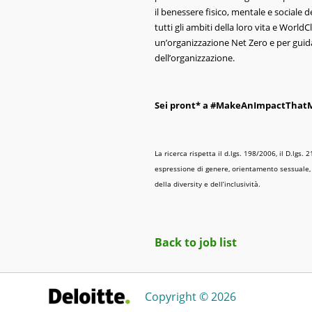
il benessere fisico, mentale e sociale d
tutti gli ambiti della loro vita e World
un’organizzazione Net Zero e per guidar
dell’organizzazione.
Sei pront* a #MakeAnImpactThatMa
La ricerca rispetta il d.lgs. 198/2006, il D.lgs
espressione di genere, orientamento sessuale, e
della diversity e dell’inclusività.
Back to job list
Copyright © 2026