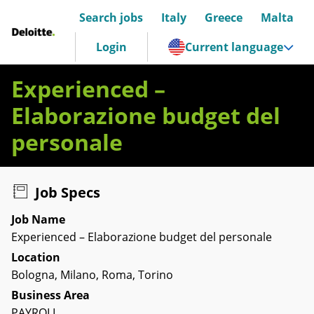
Search jobs
Italy
Greece
Malta
Deloitte Italia
Login
Current language
Experienced –
Elaborazione budget del
personale
Job Specs
Job Name
Experienced – Elaborazione budget del personale
Location
Bologna, Milano, Roma, Torino
Business Area
PAYROLL