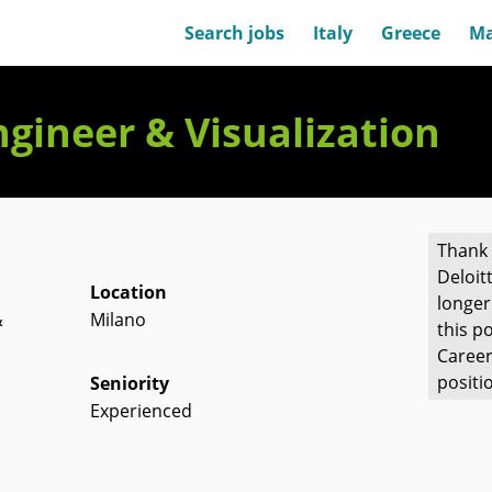
Search jobs
Italy
Greece
Ma
ngineer & Visualization
Thank 
Deloit
Location
longer
&
Milano
this po
Career
positi
Seniority
Experienced