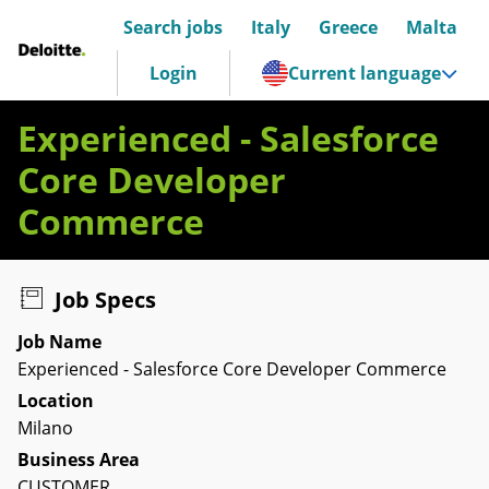
Search jobs
Italy
Greece
Malta
Deloitte Italia
Login
Current language
Experienced - Salesforce
Core Developer
Commerce
Job Specs
Job Name
Experienced - Salesforce Core Developer Commerce
Location
Milano
Business Area
CUSTOMER